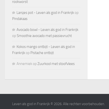
rookworst
Larsjes pot - Leven als god in Frankrijk
op
Pindakaas
Avocado bowl - Leven als god in Frankrijk
op
Smoothie avocado met passievrucht
Kokos mango ontbijt - Leven als god in
Frankrijk
op
Pistache ontbijt
Annemiek
op
Zuurkool met stoofvlees
Leven als god in Frankrijk © 2026. Alle rechten voorbehouden.