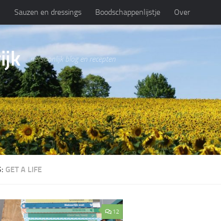
n
Sauzen en dressings
Boodschappenlijstje
Over
ijk
persoonlijk blog en recepten
S:
GET A LIFE
12