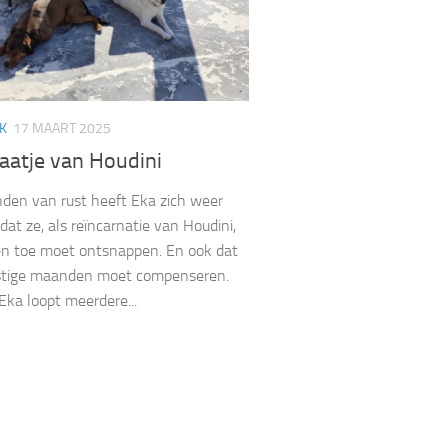
K
17 MAART 2025
aatje van Houdini
en van rust heeft Eka zich weer
dat ze, als reïncarnatie van Houdini,
en toe moet ontsnappen. En ook dat
ustige maanden moet compenseren.
Eka loopt meerdere...