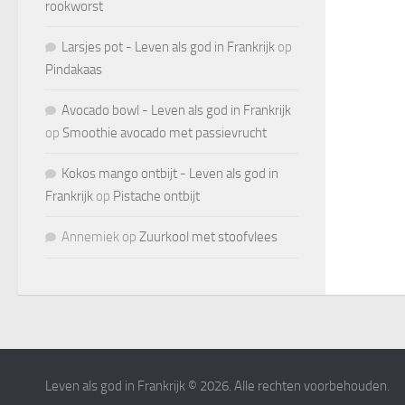
rookworst
Larsjes pot - Leven als god in Frankrijk
op
Pindakaas
Avocado bowl - Leven als god in Frankrijk
op
Smoothie avocado met passievrucht
Kokos mango ontbijt - Leven als god in
Frankrijk
op
Pistache ontbijt
Annemiek
op
Zuurkool met stoofvlees
Leven als god in Frankrijk © 2026. Alle rechten voorbehouden.