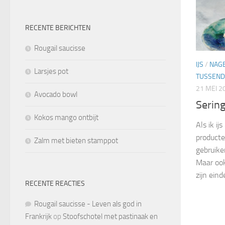
RECENTE BERICHTEN
Rougail saucisse
IJS
/
NAG
Larsjes pot
TUSSEND
21 MEI 2
Avocado bowl
Sering
Kokos mango ontbijt
Als ik ij
producte
Zalm met bieten stamppot
gebruiken
Maar ook
zijn eind
RECENTE REACTIES
Rougail saucisse - Leven als god in
Frankrijk
op
Stoofschotel met pastinaak en