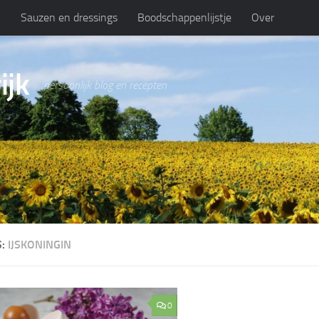
n
Sauzen en dressings
Boodschappenlijstje
Over
ijk
persoonlijk blog en recepten
S:
IJSKONINGIN
0