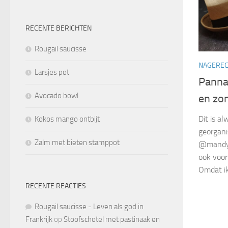
RECENTE BERICHTEN
Rougail saucisse
NAGERE
Larsjes pot
Panna 
Avocado bowl
en zo
Dit is a
Kokos mango ontbijt
georgan
Zalm met bieten stamppot
@mandya
ook voor
Omdat ik 
RECENTE REACTIES
Rougail saucisse - Leven als god in
Frankrijk
op
Stoofschotel met pastinaak en