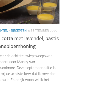
CHTEN
/
RECEPTEN
5 SEPTEMBER 2020
cotta met lavendel, pastis
nnebloemhoning
lweer de achtste swiepswoepswap
iseerd door Mandy van
ndmore. Deze september editie is
 mij de achtste keer dat ik mee doe.
nu in Frankrijk woon wil ik het...