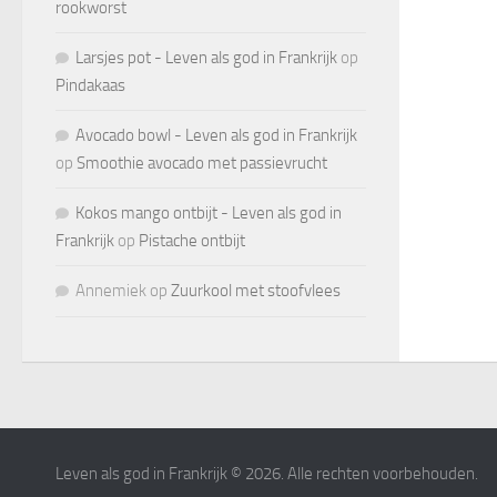
rookworst
Larsjes pot - Leven als god in Frankrijk
op
Pindakaas
Avocado bowl - Leven als god in Frankrijk
op
Smoothie avocado met passievrucht
Kokos mango ontbijt - Leven als god in
Frankrijk
op
Pistache ontbijt
Annemiek
op
Zuurkool met stoofvlees
Leven als god in Frankrijk © 2026. Alle rechten voorbehouden.