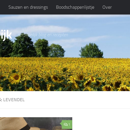
n
Sauzen en dressings
Boodschappenlijstje
Over
ijk
persoonlijk blog en recepten
S:
LEVENDEL
1