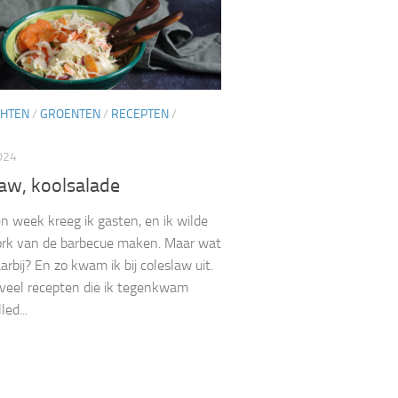
CHTEN
/
GROENTEN
/
RECEPTEN
/
024
aw, koolsalade
n week kreeg ik gasten, en ik wilde
ork van de barbecue maken. Maar wat
arbij? En zo kwam ik bij coleslaw uit.
veel recepten die ik tegenkwam
led...