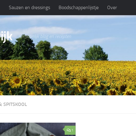
n
Sauzen en dressings
Boodschappenlijstje
Over
ijk
persoonlijk blog en recepten
S:
SPITSKOOL
1