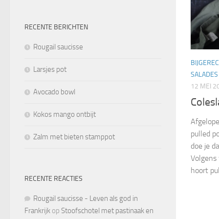
RECENTE BERICHTEN
Rougail saucisse
BIJGERE
Larsjes pot
SALADES
12 MEI 2
Avocado bowl
Colesl
Kokos mango ontbijt
Afgelope
pulled p
Zalm met bieten stamppot
doe je da
Volgens 
hoort pul
RECENTE REACTIES
Rougail saucisse - Leven als god in
Frankrijk
op
Stoofschotel met pastinaak en