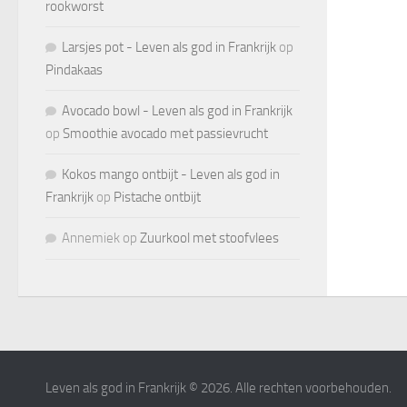
rookworst
Larsjes pot - Leven als god in Frankrijk
op
Pindakaas
Avocado bowl - Leven als god in Frankrijk
op
Smoothie avocado met passievrucht
Kokos mango ontbijt - Leven als god in
Frankrijk
op
Pistache ontbijt
Annemiek
op
Zuurkool met stoofvlees
Leven als god in Frankrijk © 2026. Alle rechten voorbehouden.