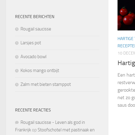
RECENTE BERICHTEN
Rougail saucisse
HARTIGE
Larsjes pot
RECEPTE
10 DECE
Avocado bowl
Hartig
Kokos mango ontbijt
Een hart
restverw
Zalm met bieten stamppot
gerookte
net zo g
saus door
RECENTE REACTIES
Rougail saucisse - Leven als god in
Frankrijk
op
Stoofschotel met pastinaak en