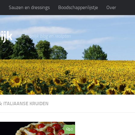
n
Sauzen en dressings
Boodschappenlijstje
Over
ijk
persoonlijk blog en recepten
S:
ITALIAANSE KRUIDEN
0