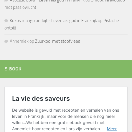
Avocado bowl - Leven als god in Frankrijk
op
Smoothie avocado
met passievrucht
Kokos mango ontbijt - Leven als god in Frankrijk
op
Pistache
ontbijt
Annemiek
op
Zuurkool met stoofvlees
E-BOOK