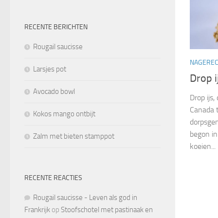
RECENTE BERICHTEN
Rougail saucisse
NAGERE
Larsjes pot
Drop i
Avocado bowl
Drop ijs,
Canada t
Kokos mango ontbijt
dorpsgen
begon in 
Zalm met bieten stamppot
koeien...
RECENTE REACTIES
Rougail saucisse - Leven als god in
Frankrijk
op
Stoofschotel met pastinaak en