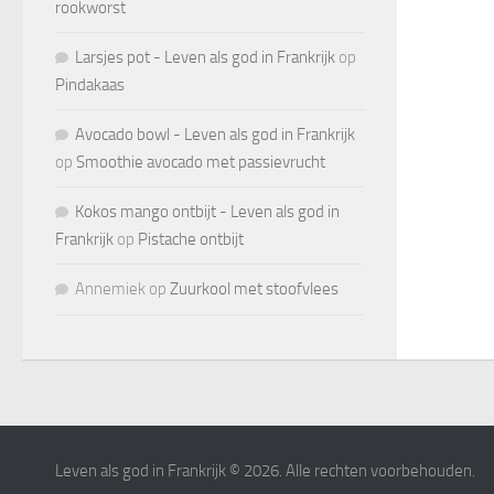
rookworst
Larsjes pot - Leven als god in Frankrijk
op
Pindakaas
Avocado bowl - Leven als god in Frankrijk
op
Smoothie avocado met passievrucht
Kokos mango ontbijt - Leven als god in
Frankrijk
op
Pistache ontbijt
Annemiek
op
Zuurkool met stoofvlees
Leven als god in Frankrijk © 2026. Alle rechten voorbehouden.