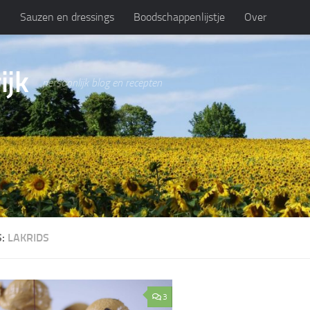
n
Sauzen en dressings
Boodschappenlijstje
Over
ijk
persoonlijk blog en recepten
S:
LAKRIDS
3