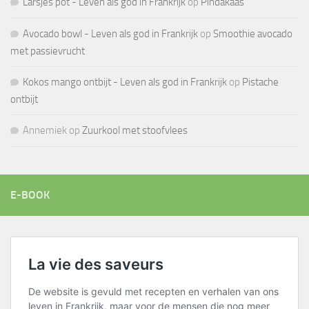
Larsjes pot - Leven als god in Frankrijk
op
Pindakaas
Avocado bowl - Leven als god in Frankrijk
op
Smoothie avocado
met passievrucht
Kokos mango ontbijt - Leven als god in Frankrijk
op
Pistache
ontbijt
Annemiek
op
Zuurkool met stoofvlees
E-BOOK