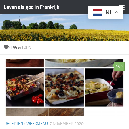
Leven als god in Frankrijk
Doorgaan naar inhoud
NL
TAGS:
TOIJN
0
RECEPTEN
/
WEEKMENU
7 NOVEMBER 2020