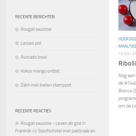
RECENTE BERICHTEN
Rougail saucisse
HOOFDG
Larsjes pot
MAALTIJD
19 JULI 2
Avocado bowl
Riboll
Kokos mango ontbijt
Nog een 
de #14d
Zalm met bieten stamppot
Bianca D
program
om de ca
RECENTE REACTIES
Rougail saucisse - Leven als god in
Frankrijk
op
Stoofschotel met pastinaak en