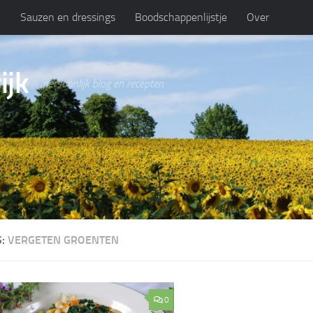
n
Sauzen en dressings
Boodschappenlijstje
Over
ijk
persoonlijk blog en recepten
S:
VERGETEN GROENTEN
0