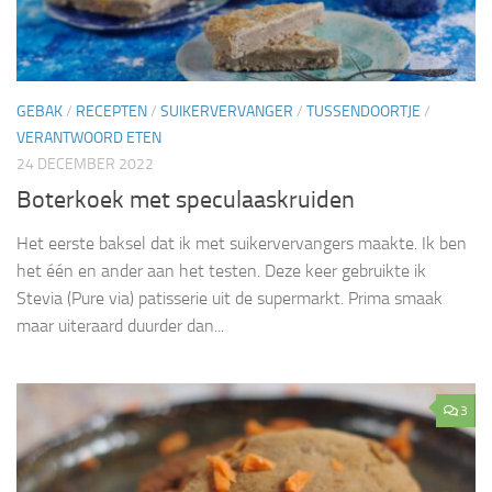
GEBAK
/
RECEPTEN
/
SUIKERVERVANGER
/
TUSSENDOORTJE
/
VERANTWOORD ETEN
24 DECEMBER 2022
Boterkoek met speculaaskruiden
Het eerste baksel dat ik met suikervervangers maakte. Ik ben
het één en ander aan het testen. Deze keer gebruikte ik
Stevia (Pure via) patisserie uit de supermarkt. Prima smaak
maar uiteraard duurder dan...
3