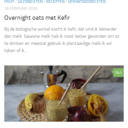
FRUIT
/
GEZOND ETEN
/
RECEPTEN
/
VERANTWOORD ETEN
18 FEBRUARI 2026
Overnight oats met Kefir
Bij de biologische winkel kocht ik kefir, dat vind ik lekkerder
dan melk. Gewone melk heb ik nooit lekker gevonden om zo
te drinken en meestal gebruik ik plantaardige melk.Ik wil
kijken of ik...
0