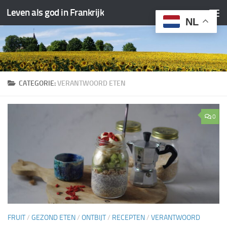
Leven als god in Frankrijk
Doorgaan naar inhoud
NL
CATEGORIE:
VERANTWOORD ETEN
0
FRUIT
/
GEZOND ETEN
/
ONTBIJT
/
RECEPTEN
/
VERANTWOORD