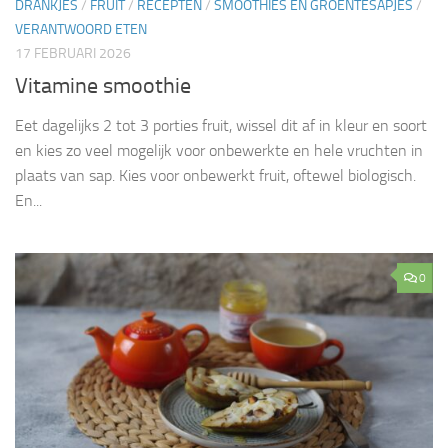
DRANKJES
/
FRUIT
/
RECEPTEN
/
SMOOTHIES EN GROENTESAPJES
/
VERANTWOORD ETEN
17 FEBRUARI 2026
Vitamine smoothie
Eet dagelijks 2 tot 3 porties fruit, wissel dit af in kleur en soort
en kies zo veel mogelijk voor onbewerkte en hele vruchten in
plaats van sap. Kies voor onbewerkt fruit, oftewel biologisch.
En...
0