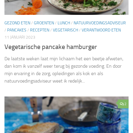
GEZOND ETEN
/
GROENTEN
/
LUNCH
/
NATUURVOEDINGSADVISEUR
/
PANCAKES
/
RECEPTEN
/
VEGETARISCH
/
VERANTWOORD ETEN
11 JANUARI 2023
Vegetarische pancake hamburger
De laatste weken laat mijn lichaam het een beetje afweten,
dan kom ik vanzelf weer terug bij gezonde voeding. En door
mijn ervaring in de zorg, opleidingen als kok en als
natuurvoedingsadviseur weet ik redelijk...
2