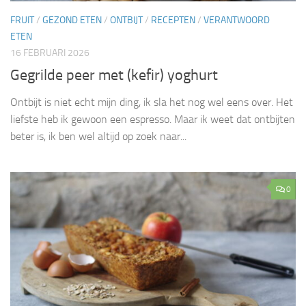
FRUIT
/
GEZOND ETEN
/
ONTBIJT
/
RECEPTEN
/
VERANTWOORD
ETEN
16 FEBRUARI 2026
Gegrilde peer met (kefir) yoghurt
Ontbijt is niet echt mijn ding, ik sla het nog wel eens over. Het
liefste heb ik gewoon een espresso. Maar ik weet dat ontbijten
beter is, ik ben wel altijd op zoek naar...
0