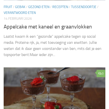
FRUIT
/
GEBAK
/
GEZOND ETEN
/
RECEPTEN
/
TUSSENDOORTJE
/
VERANTWOORD ETEN
14 FEBRUARI 2026
Appelcake met kaneel en graanvlokken
Laatst kwam ik een “gezonde” appelcake tegen op social
media. Proteïne rijk, ja, met toevoeging van eiwitten. Jullie
weten dat ik daar geen voorstander van ben, mits dat je een
topsporter bent.Maar ieder zijn...
0