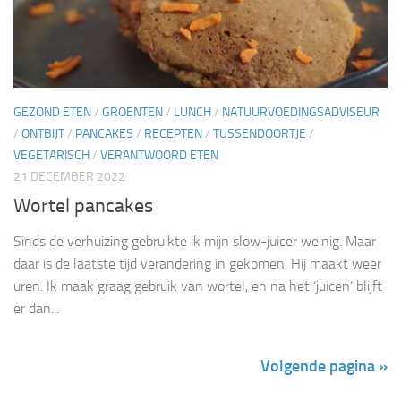
GEZOND ETEN
/
GROENTEN
/
LUNCH
/
NATUURVOEDINGSADVISEUR
/
ONTBIJT
/
PANCAKES
/
RECEPTEN
/
TUSSENDOORTJE
/
VEGETARISCH
/
VERANTWOORD ETEN
21 DECEMBER 2022
Wortel pancakes
Sinds de verhuizing gebruikte ik mijn slow-juicer weinig. Maar
daar is de laatste tijd verandering in gekomen. Hij maakt weer
uren. Ik maak graag gebruik van wortel, en na het ‘juicen’ blijft
er dan...
Volgende pagina »