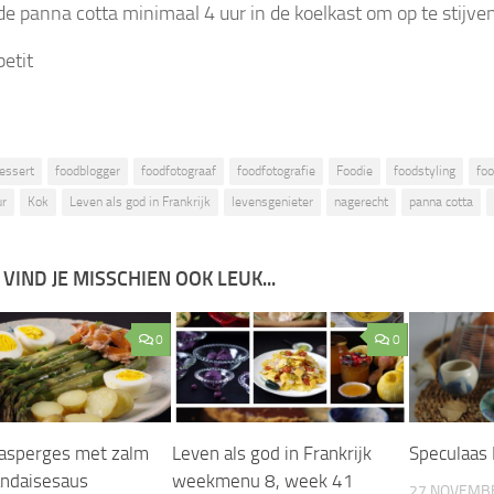
 de panna cotta minimaal 4 uur in de koelkast om op te stijven
etit
essert
foodblogger
foodfotograaf
foodfotografie
Foodie
foodstyling
foo
ur
Kok
Leven als god in Frankrijk
levensgenieter
nagerecht
panna cotta
 VIND JE MISSCHIEN OOK LEUK...
0
0
asperges met zalm
Leven als god in Frankrijk
Speculaas
andaisesaus
weekmenu 8, week 41
27 NOVEMB