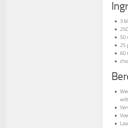
Ing
3 b
250
50 
25 
60 
cho
Ber
Wee
wil
Ver
Voe
Laa