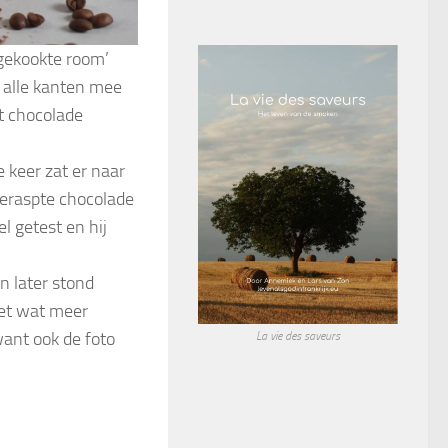
‘gekookte room’
r alle kanten mee
t chocolade
 keer zat er naar
 geraspte chocolade
l getest en hij
n later stond
met wat meer
want ook de foto
La vie des saveurs