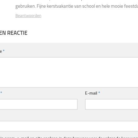
gebruiken. Fijne kerstvakantie van school en hele mooie feestd
Beantwoorden
EN REACTIE
ie
*
m
*
E-mail
*