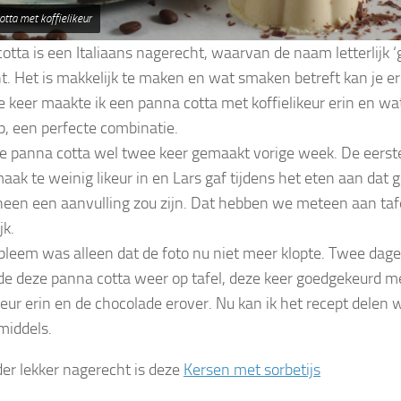
otta met koffielikeur
otta is een Italiaans nagerecht, waarvan de naam letterlijk 
t. Het is makkelijk te maken en wat smaken betreft kan je e
e keer maakte ik een panna cotta met koffielikeur erin en wa
, een perfecte combinatie.
de panna cotta wel twee keer gemaakt vorige week. De eerste
aak te weinig likeur in en Lars gaf tijdens het eten aan dat
heen een aanvulling zou zijn. Dat hebben we meteen aan tafe
jk.
bleem was alleen dat de foto nu niet meer klopte. Twee dage
e deze panna cotta weer op tafel, deze keer goedgekeurd 
ikeur erin en de chocolade erover. Nu kan ik het recept delen 
middels.
er lekker nagerecht is deze
Kersen met sorbetijs