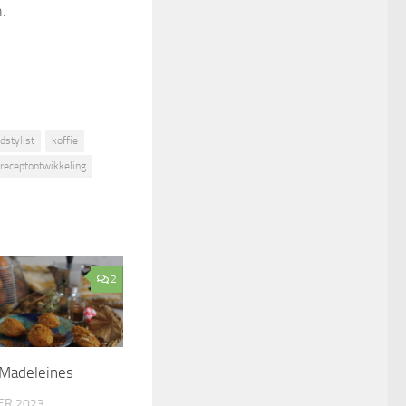
.
dstylist
koffie
receptontwikkeling
2
 Madeleines
ER 2023