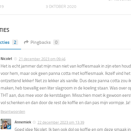
019
3 OKTOBER 2020
TIES
cties
2
Pingbacks
0
Nicolet
21 december 2023 om 09:46
Het is echt jammer dat mijn man niet van koffiesmaak in zijn eten ho
voor hem, maar ook geen panna cotta met koffiesmaak. Ikzelf vind het
ontzettend lekker! Net zo lekker als vanille. Dus deze panna cotta zou 
maken, heb toevallig een liter slagroom in de koeling staan. Was over 
THT aan, dus mee voor de kerstdagen. Misschien moet ik gewoon eerst
vol schenken en dan door de rest de koffie en dan pas mijn vormpje. Ja!
Beantwoorden
Annemiek
22 december 2023 om 13:39
Goed idee Nicolet, Ik ben ook dol op koffie en om deze smaak i