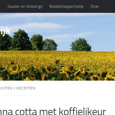
n
Sauzen en dressings
Boodschappenlijstje
Over
ijk
persoonlijk blog en recepten
ECHTEN
/
RECEPTEN
na cotta met koffielikeur