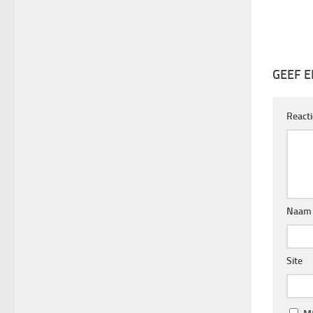
GEEF E
React
Naa
Site