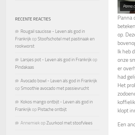
Panna c
Panna c
RECENTE REACTIES
beteken
Rougail saucisse - Leven als god in
op. Dez
Frankrijk
op
Stoofschotel met pastinaak en
bovenop
rookworst
Ik heb 
onze sm
Larsjes pot - Leven als god in Frankrijk
op
Pindakaas
er over
had geli
Avocado bowl - Leven als god in Frankrijk
Het pro
op
Smoothie avocado met passievrucht
zodoend
koffiel
Kokos mango ontbijt - Leven als god in
Frankrijk
op
Pistache ontbijt
klopt in
Annemiek
op
Zuurkool met stoofvlees
Een and