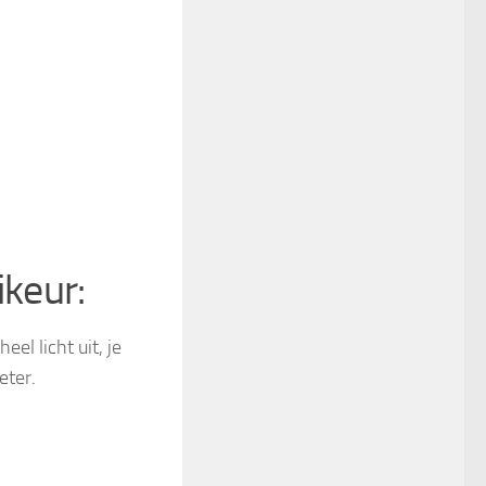
ikeur:
el licht uit, je
eter.