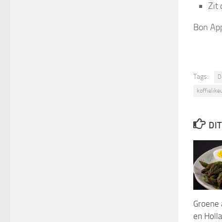
Zit
Bon App
Tags:
D
koffielike
DIT
Groene 
en Holl