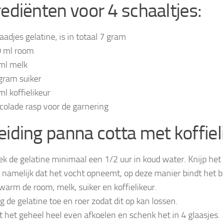
rediënten voor 4 schaaltjes:
laadjes gelatine, is in totaal 7 gram
 ml room
ml melk
gram suiker
ml koffielikeur
colade rasp voor de garnering
eiding panna cotta met koffiel
k de gelatine minimaal een 1/2 uur in koud water. Knijp het he
t namelijk dat het vocht opneemt, op deze manier bindt het b
warm de room, melk, suiker en koffielikeur.
g de gelatine toe en roer zodat dit op kan lossen.
t het geheel heel even afkoelen en schenk het in 4 glaasjes.