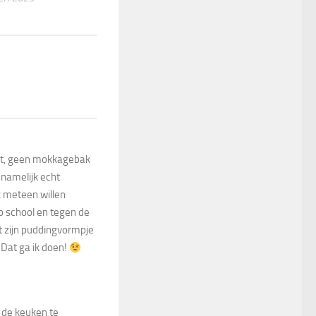
udt, geen mokkagebak
 namelijk echt
ik meteen willen
op school en tegen de
 zijn puddingvormpje
 Dat ga ik doen!
n de keuken te