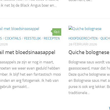
ik net bij de Black Angus boer en...
0
LS
/
COCKTAILS
/
FEESTELIJK
/
RECEPTEN
HOOFDGERECHTEN
/
QUICH
 2026
28 FEBRUARI 2026
ail met bloedsinaasappel
Quiche bolognese
aasappels ze zijn er nog in maart,
Bolognese saus wordt va
moeten we weer even geduld hebben
geassocieerd, maar dat h
mber. Ik blijf het een fantastisch mooi
Deze quiche bolognese w
vinden en erg fotogeniek. Ik heb van
en Bolognese saus met aa
gebruik gemaakt...
puree is ook erg lekker. 
traditionele...