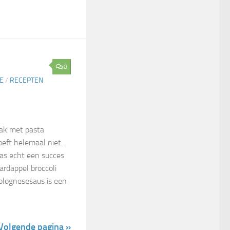
0
E
/
RECEPTEN
ak met pasta
oeft helemaal niet.
as echt een succes
rdappel broccoli
Bolognesesaus is een
Volgende pagina »