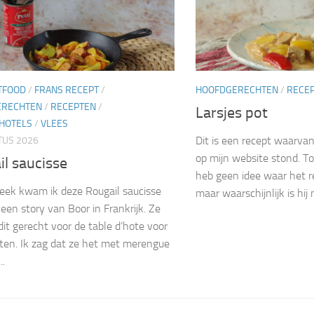
TFOOD
/
FRANS RECEPT
/
HOOFDGERECHTEN
/
RECE
ERECHTEN
/
RECEPTEN
/
Larsjes pot
HOTELS
/
VLEES
Dit is een recept waarvan 
TUS 2026
op mijn website stond. To
l saucisse
heb geen idee waar het r
eek kwam ik deze Rougail saucisse
maar waarschijnlijk is hij 
 een story van Boor in Frankrijk. Ze
it gerecht voor de table d’hote voor
ten. Ik zag dat ze het met merengue
..