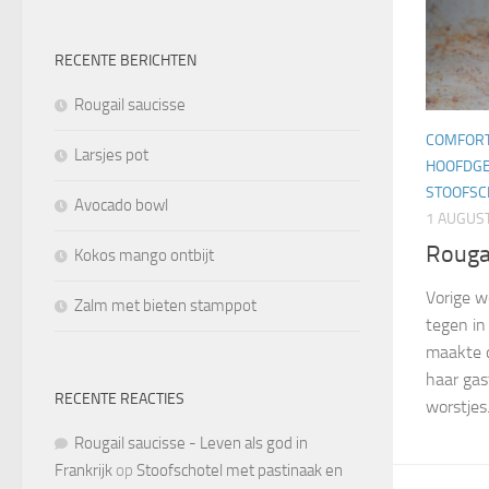
RECENTE BERICHTEN
Rougail saucisse
COMFOR
Larsjes pot
HOOFDG
STOOFSC
Avocado bowl
1 AUGUS
Rougai
Kokos mango ontbijt
Vorige w
Zalm met bieten stamppot
tegen in
maakte d
haar gas
RECENTE REACTIES
worstjes.
Rougail saucisse - Leven als god in
Frankrijk
op
Stoofschotel met pastinaak en