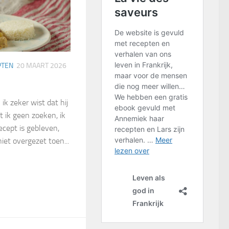
PTEN
20 MAART 2026
ik zeker wist dat hij
t ik geen zoeken, ik
ecept is gebleven,
niet overgezet toen...