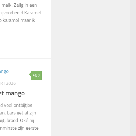
 melk. Zalig in een
 bijvoorbeeld Karamel
p karamel maar ik
0
RT 2026
et mango
d veel ontbijtjes
an. Lars eet al zijn
jt, brood. Oké hij
enminste zijn eerste