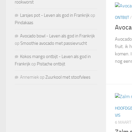
rookworst
Larsjes pot - Leven als god in Frankrijk
op
ONTBIJT
Pindakaas
Avoca
Avocado bowl - Leven als god in Frankrijk
Avocado’s
op
Smoothie avocado met passievrucht
fruit. ik
komen. I
Kokos mango ontbijt - Leven als god in
nog eens
Frankrijk
op
Pistache ontbijt
Annemiek
op
Zuurkool met stoofvlees
HOOFDG
VIS
6 MAART
Zalm 