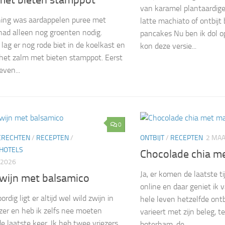
van karamel plantaardige
ning was aardappelen puree met
latte machiato of ontbijt
 had alleen nog groenten nodig.
pancakes Nu ben ik dol o
 lag er nog rode biet in de koelkast en
kon deze versie...
het zalm met bieten stamppot. Eerst
even...
0
ERECHTEN
/
RECEPTEN
/
ONTBIJT
/
RECEPTEN
2 MAA
HOTELS
Chocolade chia m
 2026
Ja, er komen de laatste tij
zwijn met balsamico
online en daar geniet ik v
dig ligt er altijd wel wild zwijn in
hele leven hetzelfde ontbi
ezer en heb ik zelfs nee moeten
varieert met zijn beleg, t
e laatste keer. Ik heb twee vriezers,
boterham, de...