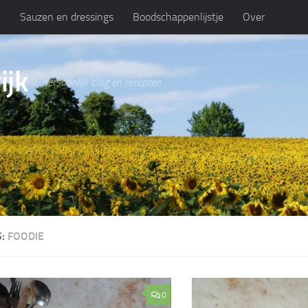
n
Sauzen en dressings
Boodschappenlijstje
Over
ijk
persoonlijk blog en recepten
S:
FOODIE
0