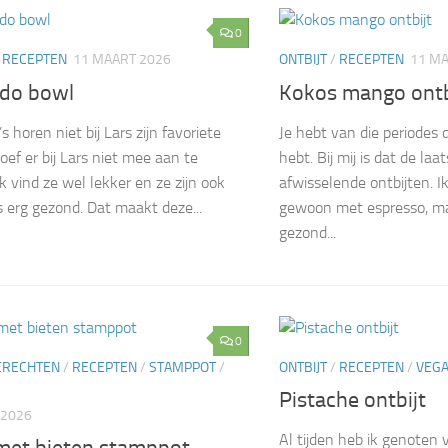
0
/
RECEPTEN
11 MAART 2026
ONTBIJT
/
RECEPTEN
11 MA
do bowl
Kokos mango ontb
 horen niet bij Lars zijn favoriete
Je hebt van die periodes 
 hoef er bij Lars niet mee aan te
hebt. Bij mij is dat de laa
k vind ze wel lekker en ze zijn ook
afwisselende ontbijten. Ik
 erg gezond. Dat maakt deze...
gewoon met espresso, ma
gezond...
0
ERECHTEN
/
RECEPTEN
/
STAMPPOT
/
ONTBIJT
/
RECEPTEN
/
VEG
Pistache ontbijt
 2026
Al tijden heb ik genoten v
met bieten stamppot