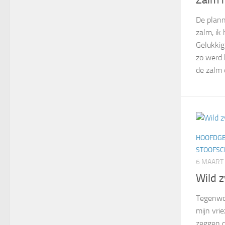
De plan
zalm, ik
Gelukkig
zo werd 
de zalm 
HOOFDG
STOOFSC
6 MAART
Wild 
Tegenwoor
mijn vri
zeggen d