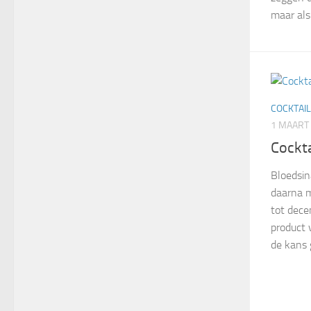
maar als 
COCKTAI
1 MAART
Cockt
Bloedsin
daarna 
tot dece
product 
de kans 