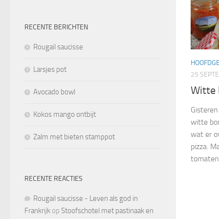
RECENTE BERICHTEN
Rougail saucisse
HOOFDG
Larsjes pot
25 SEPT
Witte
Avocado bowl
Gisteren
Kokos mango ontbijt
witte bo
wat er o
Zalm met bieten stamppot
pizza. 
tomatens
RECENTE REACTIES
Rougail saucisse - Leven als god in
Frankrijk
op
Stoofschotel met pastinaak en