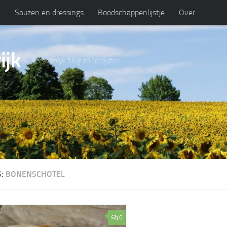
n
Sauzen en dressings
Boodschappenlijstje
Over
ijk
persoonlijk blog en recepten
S:
BONENSCHOTEL
0