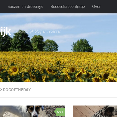
n
Sauzen en dressings
Boodschappenlijstje
Over
ijk
persoonlijk blog en recepten
S:
DOGOFTHEDAY
1