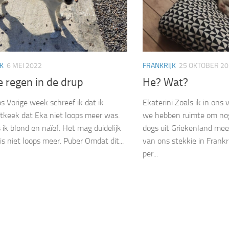
K
6 MEI 2022
FRANKRIJK
25 OKTOBER 20
 regen in de drup
He? Wat?
ps Vorige week schreef ik dat ik
Ekaterini Zoals ik in ons v
itkeek dat Eka niet loops meer was.
we hebben ruimte om nog
ik blond en naïef. Het mag duidelijk
dogs uit Griekenland mee
 is niet loops meer. Puber Omdat dit...
van ons stekkie in Frankr
per...