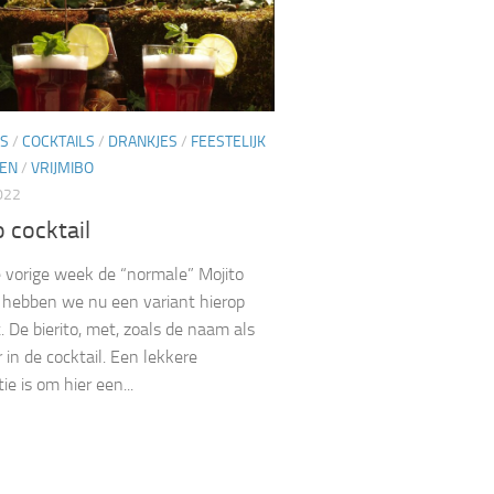
LS
/
COCKTAILS
/
DRANKJES
/
FEESTELIJK
EN
/
VRIJMIBO
022
o cocktail
vorige week de “normale” Mojito
 hebben we nu een variant hierop
 De bierito, met, zoals de naam als
r in de cocktail. Een lekkere
e is om hier een...