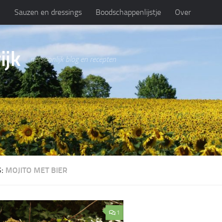
n
Sauzen en dressings
Boodschappenlijstje
Over
ijk
persoonlijk blog en recepten
S:
MOJITO MET BIER
1