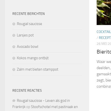
RECENTE BERICHTEN
Rougail saucisse
COCKTAI
Larsjes pot
/
RECEPT
26 MEI 2
Avocado bowl
Bierit
Kokos mango ontbijt
Waar we 
deelden,
Zalm met bieten stamppot
gemaakt.
zegt, bie
combinati
RECENTE REACTIES
Rougail saucisse - Leven als god in
Frankrijk
op
Stoofschotel met pastinaak en