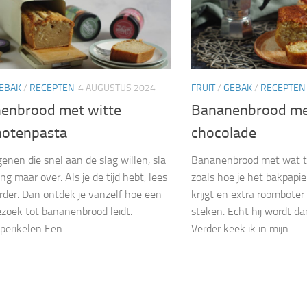
EBAK
/
RECEPTEN
4 AUGUSTUS 2024
FRUIT
/
GEBAK
/
RECEPTEN
enbrood met witte
Bananenbrood me
notenpasta
chocolade
genen die snel aan de slag willen, sla
Bananenbrood met wat ti
ing maar over. Als je de tijd hebt, lees
zoals hoe je het bakpapi
erder. Dan ontdek je vanzelf hoe een
krijgt en extra roombote
ezoek tot bananenbrood leidt.
steken. Echt hij wordt d
perikelen Een...
Verder keek ik in mijn...