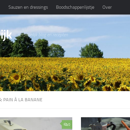
n
Sauzen en dressings
Boodschappenlijstje
Over
ijk
persoonlijk blog en recepten
S:
PAIN À LA BANANE
0