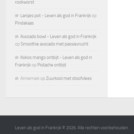
rookworst
Larsjes pot - Leven als god in Frankrijk
op
Pindakaas
Avocado bowl - Leven als god in Frankrijk
op
Smoothie avocado met passievrucht
Kokos mango ontbijt - Leven als god in
Frankrijk
op
Pistache ontbijt
Annemiek
op
Zuurkool met stoofvlees
Leven als god in Frankrijk © 2026. Alle rechten voorbehouden.