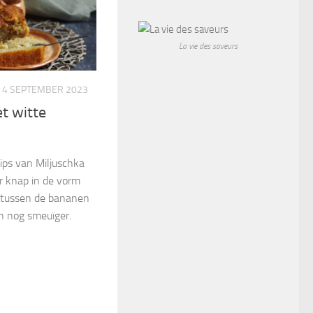
La vie des saveurs
4 SEPTEMBER 2023
t witte
ps van Miljuschka
er knap in de vorm
r tussen de bananen
an nog smeuïger.