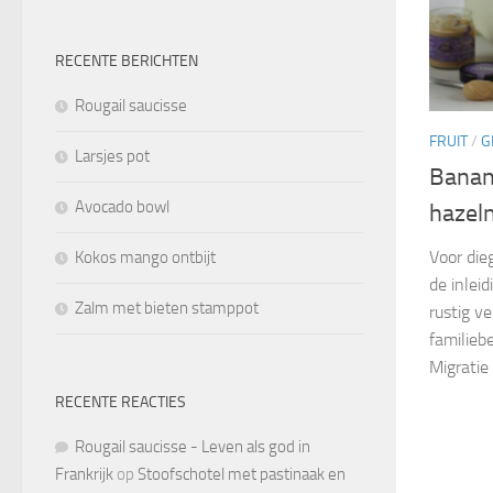
RECENTE BERICHTEN
Rougail saucisse
FRUIT
/
G
Larsjes pot
Banan
Avocado bowl
hazel
Voor die
Kokos mango ontbijt
de inleid
Zalm met bieten stamppot
rustig v
familieb
Migratie 
RECENTE REACTIES
Rougail saucisse - Leven als god in
Frankrijk
op
Stoofschotel met pastinaak en