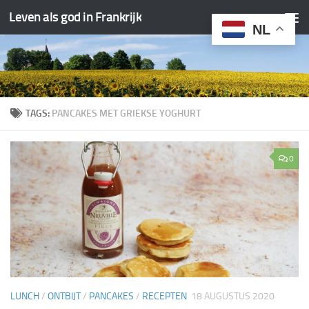
Leven als god in Frankrijk
Doorgaan naar inhoud
NL
TAGS:
PANCAKES MET GRIEKSE YOGHURT
0
LUNCH
/
ONTBIJT
/
PANCAKES
/
RECEPTEN
18 AUGUSTUS 2020