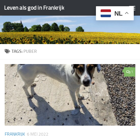
Leven als god in Frankrijk
Doorgaan naar inhoud
NL
TAGS:
PUBER
1
FRANKRIJK
6 MEI 2022