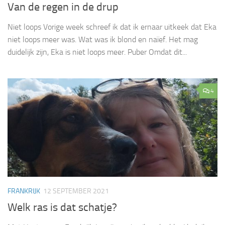
Van de regen in de drup
Niet loops Vorige week schreef ik dat ik ernaar uitkeek dat Eka
niet loops meer was. Wat was ik blond en naïef. Het mag
duidelijk zijn, Eka is niet loops meer. Puber Omdat dit...
4
FRANKRIJK
12 SEPTEMBER 2021
Welk ras is dat schatje?