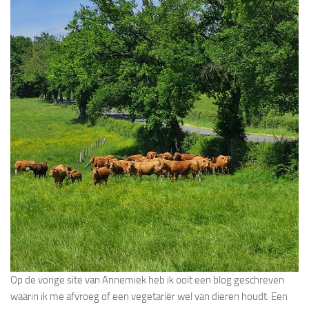
Op de vorige site van Annemiek heb ik ooit een blog geschreven
waarin ik me afvroeg of een vegetariër wel van dieren houdt. Een