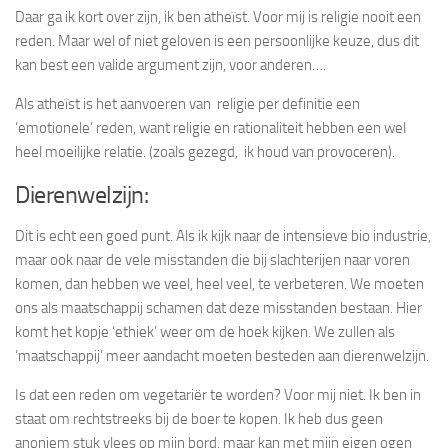
Daar ga ik kort over zijn, ik ben atheïst. Voor mij is religie nooit een
reden. Maar wel of niet geloven is een persoonlijke keuze, dus dit
kan best een valide argument zijn, voor anderen….
Als atheïst is het aanvoeren van religie per definitie een
‘emotionele’ reden, want religie en rationaliteit hebben een wel
heel moeilijke relatie. (zoals gezegd, ik houd van provoceren).
Dierenwelzijn:
Dit is echt een goed punt. Als ik kijk naar de intensieve bio industrie,
maar ook naar de vele misstanden die bij slachterijen naar voren
komen, dan hebben we veel, heel veel, te verbeteren. We moeten
ons als maatschappij schamen dat deze misstanden bestaan. Hier
komt het kopje ‘ethiek’ weer om de hoek kijken. We zullen als
‘maatschappij’ meer aandacht moeten besteden aan dierenwelzijn.
Is dat een reden om vegetariër te worden? Voor mij niet. Ik ben in
staat om rechtstreeks bij de boer te kopen. Ik heb dus geen
anoniem stuk vlees op mijn bord, maar kan met mijn eigen ogen