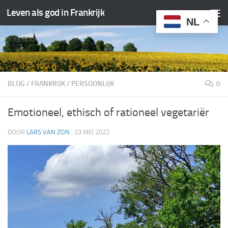
Leven als god in Frankrijk
Doorgaan naar inhoud
NL
BLOG
/
FRANKRIJK
/
PERSOONLIJK
0
Emotioneel, ethisch of rationeel vegetariër
DOOR
LARS VAN ZON
·
23 MEI 2022