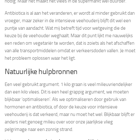
nodig. Maar het maakt het vlees in de supermarkt wel duurder.
Antibiotica is al aan het veranderen, er wordt al minder gebruikt dan
vroeger, maar zeker in de intensieve veehouderij blijft dit wel een
puntje van aandacht. Wat mij betreft tijd voor wetgeving die de
keuze bij de veehouder weghaalt. Maar dit punt lijkt me nauwelijks
een reden om vegetariër te worden, dat is zoiets als het afschaffen
van alle transportmiddelen omdat er verkeersdoden vallen. Je moet
het probleem oplossen waar het ligt.
Natuurlijke hulpbronnen
Een veel gebruikt argument. 1 kilo graan is veel milieuvriendelijker
dan een kilo vlees. Dit is een heel grappig argument, we moeten
blijkbaar ‘optimaliseren’. Als we optimaliseren door gebruik van
hormonen en antibiotica, of door de keuze voor intensieve
veehouderij is dat verkeerd, maar nu moet het wel. Blijkbaar blijft er
anders niet genoeg milieu over voor onze jaarlijkse vlieg
pelgrimage naar een zonnig strand.