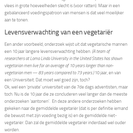
vlees in grote hoeveelheden slecht is (voor ratten). Maar in een
gebalanceerd voedingspatroon van mensen is dat veel moeilijker
aan te tonen.
Levensverwachting van een vegetariër
Een ander voorbeeld, onderzoek wijst uit dat vegetarische mannen
een 10 jaar langere levensverwachting hebben.
(A team of
researchers at Loma Linda University in the United States has shown
vegetarian men live for an average of 10 years longer than non-
vegetarian men — 83 years compared to 73 years.)
10 jaar, en van
een Universiteit. Dat moet wel goed zijn, toch?
Ok, wel een ‘private’ universiteit van de 7de dags adventisten, maar
toch. Nu is de 10 jaar die ze concluderen veel langer dan de meeste
onderzoeken ‘aantonen’. En deze andere onderzoeken hebben
gekeken naar de gemiddelde vegetariër (dat is per definitie iemand
die bewust met zijn voeding bezig is) en de gemiddelde niet-
vegetariër. Dan zal de gemiddelde vegetariër inderdaad wel ouder
worden.