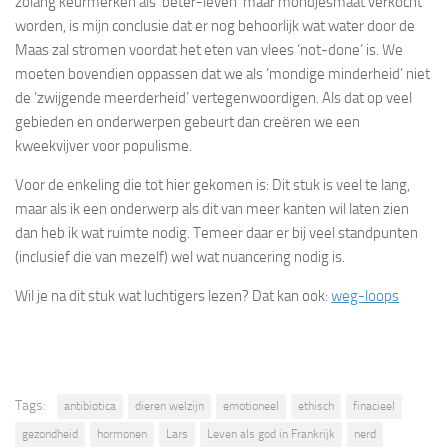
zolang keurmerken als ‘beter-leven’ maar mondjesmaat verkocht
worden, is mijn conclusie dat er nog behoorlijk wat water door de
Maas zal stromen voordat het eten van vlees ‘not-done’ is. We
moeten bovendien oppassen dat we als ‘mondige minderheid’ niet
de ‘zwijgende meerderheid’ vertegenwoordigen. Als dat op veel
gebieden en onderwerpen gebeurt dan creëren we een
kweekvijver voor populisme.
Voor de enkeling die tot hier gekomen is: Dit stuk is veel te lang,
maar als ik een onderwerp als dit van meer kanten wil laten zien
dan heb ik wat ruimte nodig. Temeer daar er bij veel standpunten
(inclusief die van mezelf) wel wat nuancering nodig is.
Wil je na dit stuk wat luchtigers lezen? Dat kan ook:
weg-loops
Tags:
antibiotica
dieren welzijn
emotioneel
ethisch
finacieel
gezondheid
hormonen
Lars
Leven als god in Frankrijk
nerd