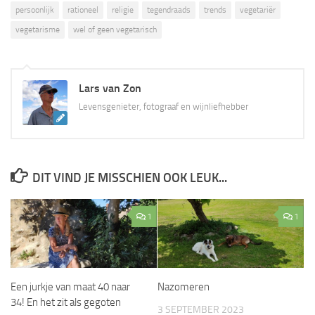
persoonlijk
rationeel
religie
tegendraads
trends
vegetariër
vegetarisme
wel of geen vegetarisch
Lars van Zon
Levensgenieter, fotograaf en wijnliefhebber
DIT VIND JE MISSCHIEN OOK LEUK...
1
1
Een jurkje van maat 40 naar
Nazomeren
34! En het zit als gegoten
3 SEPTEMBER 2023