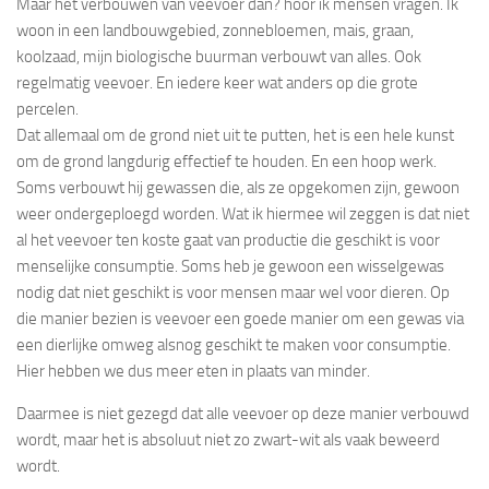
Maar het verbouwen van veevoer dan? hoor ik mensen vragen. Ik
woon in een landbouwgebied, zonnebloemen, mais, graan,
koolzaad, mijn biologische buurman verbouwt van alles. Ook
regelmatig veevoer. En iedere keer wat anders op die grote
percelen.
Dat allemaal om de grond niet uit te putten, het is een hele kunst
om de grond langdurig effectief te houden. En een hoop werk.
Soms verbouwt hij gewassen die, als ze opgekomen zijn, gewoon
weer ondergeploegd worden. Wat ik hiermee wil zeggen is dat niet
al het veevoer ten koste gaat van productie die geschikt is voor
menselijke consumptie. Soms heb je gewoon een wisselgewas
nodig dat niet geschikt is voor mensen maar wel voor dieren. Op
die manier bezien is veevoer een goede manier om een gewas via
een dierlijke omweg alsnog geschikt te maken voor consumptie.
Hier hebben we dus meer eten in plaats van minder.
Daarmee is niet gezegd dat alle veevoer op deze manier verbouwd
wordt, maar het is absoluut niet zo zwart-wit als vaak beweerd
wordt.