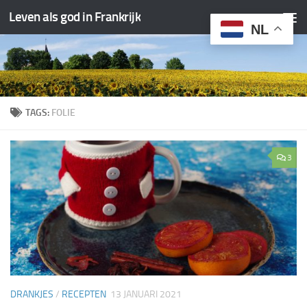
Leven als god in Frankrijk
Doorgaan naar inhoud
NL
TAGS:
FOLIE
3
DRANKJES
/
RECEPTEN
13 JANUARI 2021