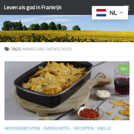
Leven als god in Frankrijk
Doorgaan naar inhoud
NL
TAGS:
MAKKELIJKE OVENSCHOTEL
0
HOOFDGERECHTEN
/
OVENSCHOTEL
/
RECEPTEN
/
SNELLE