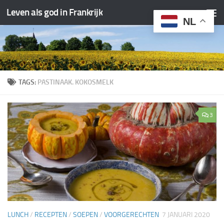
Leven als god in Frankrijk
Doorgaan naar inhoud
NL
TAGS:
PASTINAAK. KOKOSMELK
3
LUNCH
/
RECEPTEN
/
SOEPEN
/
VOORGERECHTEN
7 JANUARI 2020