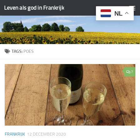
Leven als god in Frankrijk
Doorgaan naar inhoud
NL
TAGS:
POES
7
FRANKRIJK
12 DECEMBER 2020