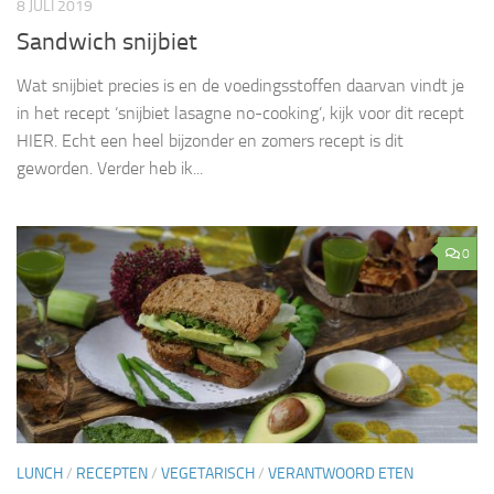
8 JULI 2019
Sandwich snijbiet
Wat snijbiet precies is en de voedingsstoffen daarvan vindt je
in het recept ‘snijbiet lasagne no-cooking’, kijk voor dit recept
HIER. Echt een heel bijzonder en zomers recept is dit
geworden. Verder heb ik...
0
LUNCH
/
RECEPTEN
/
VEGETARISCH
/
VERANTWOORD ETEN