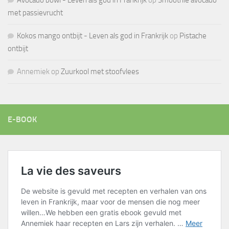
Avocado bowl - Leven als god in Frankrijk
op
Smoothie avocado
met passievrucht
Kokos mango ontbijt - Leven als god in Frankrijk
op
Pistache
ontbijt
Annemiek
op
Zuurkool met stoofvlees
E-BOOK