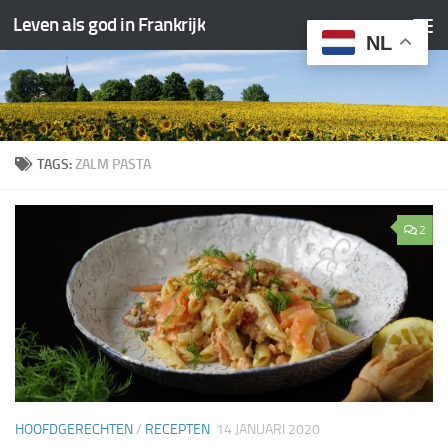
Leven als god in Frankrijk
Doorgaan naar inhoud
NL
TAGS:
ZALM PASTA
2
HOOFDGERECHTEN
/
RECEPTEN
14 JANUARI 2020