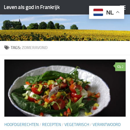
Leven als god in Frankrijk
Doorgaan naar inhoud
NL
TAGS:
ZOMERAVOND
2
HOOFDGERECHTEN
/
RECEPTEN
/
VEGETARISCH
/
VERANTWOORD