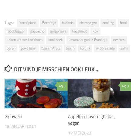
Tags:
borrelplank
Borreltijd
bubbels
champagne
cooking
food
foodblogger
gazpacho
gorgonzola
hazelnoot
Kok
koken uit een kookboek
kookboek
Leven als god in Frankrijk
oesters
peren
poke bowl
Susan Aretz
tonijn
tortilla
witlofsalade
zalm
DIT VIND JE MISSCHIEN OOK LEUK...
3
3
Glühwein
Appeltaart overnight oat,
vegan
13 JANUARI 2021
17 MEI 2022