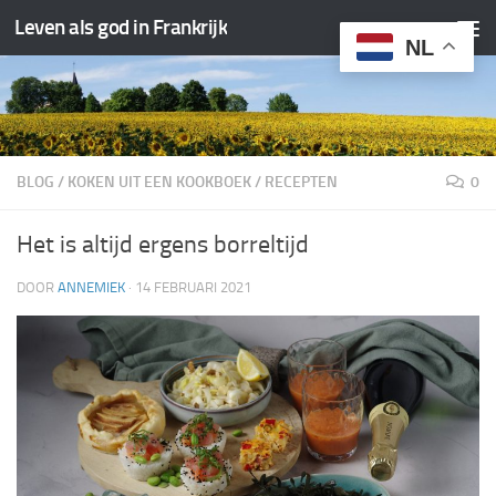
Leven als god in Frankrijk
Doorgaan naar inhoud
NL
BLOG
/
KOKEN UIT EEN KOOKBOEK
/
RECEPTEN
0
Het is altijd ergens borreltijd
DOOR
ANNEMIEK
·
14 FEBRUARI 2021