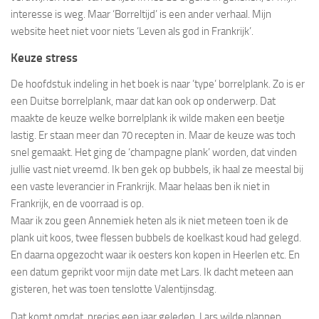
interesse is weg. Maar ‘Borreltijd’ is een ander verhaal. Mijn
website heet niet voor niets ‘Leven als god in Frankrijk’.
Keuze stress
De hoofdstuk indeling in het boek is naar ’type’ borrelplank. Zo is er
een Duitse borrelplank, maar dat kan ook op onderwerp. Dat
maakte de keuze welke borrelplank ik wilde maken een beetje
lastig. Er staan meer dan 70 recepten in. Maar de keuze was toch
snel gemaakt. Het ging de ‘champagne plank’ worden, dat vinden
jullie vast niet vreemd. Ik ben gek op bubbels, ik haal ze meestal bij
een vaste leverancier in Frankrijk. Maar helaas ben ik niet in
Frankrijk, en de voorraad is op.
Maar ik zou geen Annemiek heten als ik niet meteen toen ik de
plank uit koos, twee flessen bubbels de koelkast koud had gelegd.
En daarna opgezocht waar ik oesters kon kopen in Heerlen etc. En
een datum geprikt voor mijn date met Lars. Ik dacht meteen aan
gisteren, het was toen tenslotte Valentijnsdag.
Dat komt omdat, precies een jaar geleden, Lars wilde plannen