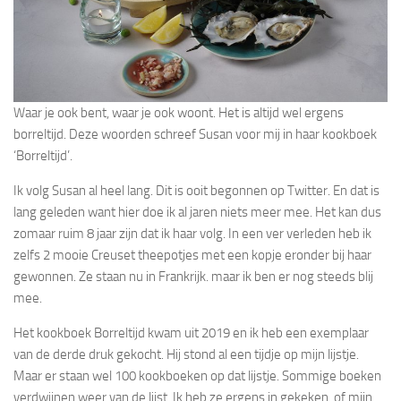
Waar je ook bent, waar je ook woont. Het is altijd wel ergens
borreltijd. Deze woorden schreef Susan voor mij in haar kookboek
‘Borreltijd’.
Ik volg Susan al heel lang. Dit is ooit begonnen op Twitter. En dat is
lang geleden want hier doe ik al jaren niets meer mee. Het kan dus
zomaar ruim 8 jaar zijn dat ik haar volg. In een ver verleden heb ik
zelfs 2 mooie Creuset theepotjes met een kopje eronder bij haar
gewonnen. Ze staan nu in Frankrijk. maar ik ben er nog steeds blij
mee.
Het kookboek Borreltijd kwam uit 2019 en ik heb een exemplaar
van de derde druk gekocht. Hij stond al een tijdje op mijn lijstje.
Maar er staan wel 100 kookboeken op dat lijstje. Sommige boeken
verdwijnen weer van de lijst. Ik heb ze ergens in gekeken, of mijn