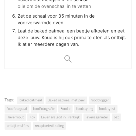
olie om de ovenschaal in te vetten
Zet de schaal voor 35 minuten in de
voorverwarmde oven.
Laat de baked oatmeal een beetje afkoelen en eet
deze lauw. Koud is hij ook prima te eten als ontbijt.
Ik at er meerdere dagen van.
Tags:
baked oatmeal
Baked oatmeal met peer
foodblogger
foodfotograaf
foodfotografie
Foodie
foodstyling
foodstylist
Havermout
Kok
Leven als god in Frankrijk
levensgenieter
oat
ontbijt muffins
receptontwikkeling