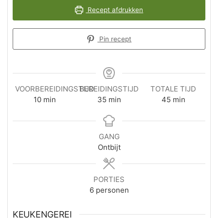
Recept afdrukken
Pin recept
VOORBEREIDINGSTIJD
BEREIDINGSTIJD
TOTALE TIJD
minuten
minuten
minuten
10
min
35
min
45
min
GANG
Ontbijt
PORTIES
6
personen
KEUKENGEREI