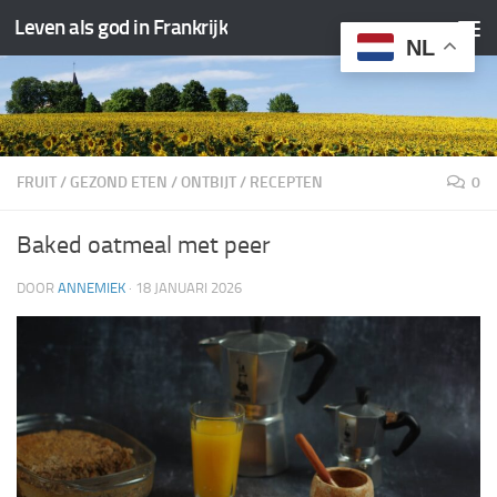
Leven als god in Frankrijk
Doorgaan naar inhoud
NL
FRUIT
/
GEZOND ETEN
/
ONTBIJT
/
RECEPTEN
0
Baked oatmeal met peer
DOOR
ANNEMIEK
·
18 JANUARI 2026