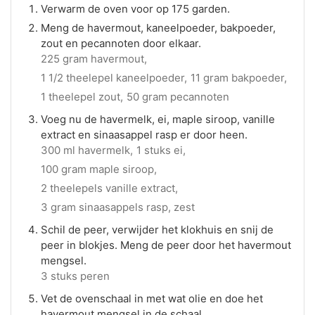
Verwarm de oven voor op 175 garden.
Meng de havermout, kaneelpoeder, bakpoeder,
zout en pecannoten door elkaar.
225 gram havermout,
1 1/2 theelepel kaneelpoeder,
11 gram bakpoeder,
1 theelepel zout,
50 gram pecannoten
Voeg nu de havermelk, ei, maple siroop, vanille
extract en sinaasappel rasp er door heen.
300 ml havermelk,
1 stuks ei,
100 gram maple siroop,
2 theelepels vanille extract,
3 gram sinaasappels rasp, zest
Schil de peer, verwijder het klokhuis en snij de
peer in blokjes. Meng de peer door het havermout
mengsel.
3 stuks peren
Vet de ovenschaal in met wat olie en doe het
havermout mengsel in de schaal.