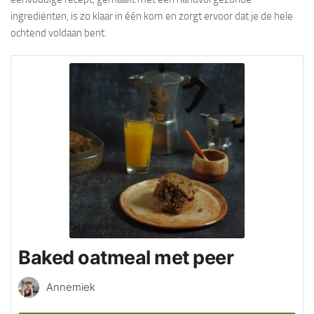
ingrediënten, is zo klaar in één kom en zorgt ervoor dat je de hele
ochtend voldaan bent.
Baked oatmeal met peer
Annemiek