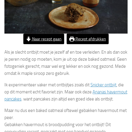
Naar recept gaan
Recept afdrukken
Als je slecht ontbijt moet je jezelf af en toe verleiden. En als dan ook
je peren nodig op moeten, kom je uit op deze baked oatmeal. Geen
fotogeniek gerecht, maar wel erg lekker en ook nog gezond. Mede
omdat ik maple siroop zero gebruik.
Ik experimenteer vaker met ontbijtjes zoals dit
Snicker ontbijt
, die
op dit moment echt favoriet zijn. Maar ook deze
Ananas havermout
pancakes
. want pancakes zijn altijd een goed idee als ontbijt.
Maar nu dus een baked oatmeal oftewel gebakken havermout met
peer.
Gebakken havermout is broodpudding voor het ontbijt! Dit
eenvoudige recept, gemaakt met een handvol gezonde