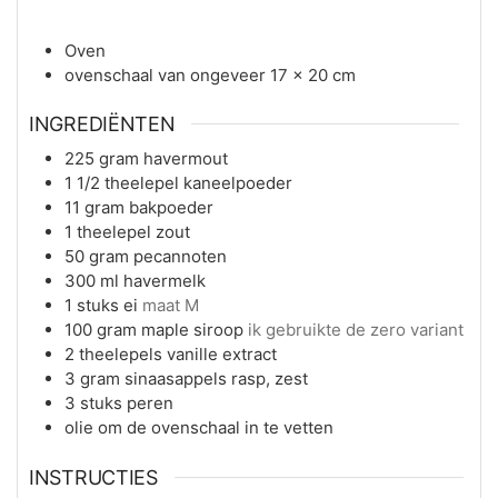
Oven
ovenschaal van ongeveer 17 x 20 cm
INGREDIËNTEN
225
gram
havermout
1 1/2
theelepel
kaneelpoeder
11
gram
bakpoeder
1
theelepel
zout
50
gram
pecannoten
300
ml
havermelk
1
stuks
ei
maat M
100
gram
maple siroop
ik gebruikte de zero variant
2
theelepels
vanille extract
3
gram
sinaasappels rasp, zest
3
stuks
peren
olie om de ovenschaal in te vetten
INSTRUCTIES