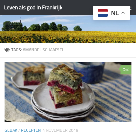
Leven als god in Frankrijk
Doorgaan naar inhoud
NL
TAGS:
AMANDEL SCHAAFSEL
0
GEBAK
/
RECEPTEN
4 NOVEMBER 2018