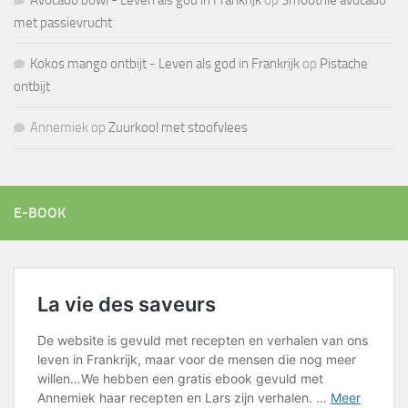
Avocado bowl - Leven als god in Frankrijk
op
Smoothie avocado
met passievrucht
Kokos mango ontbijt - Leven als god in Frankrijk
op
Pistache
ontbijt
Annemiek
op
Zuurkool met stoofvlees
E-BOOK