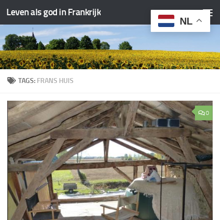
Leven als god in Frankrijk
Doorgaan naar inhoud
NL
TAGS:
FRANS HUIS
0