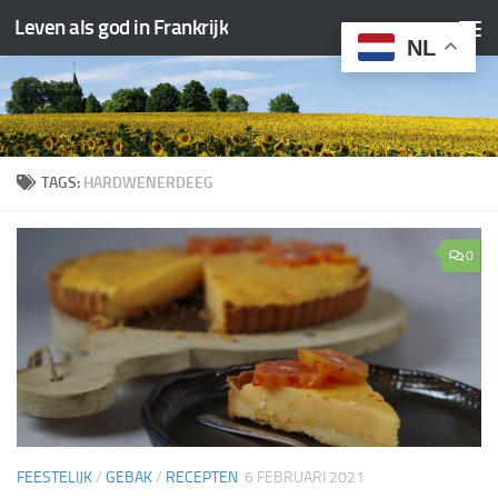
Leven als god in Frankrijk
Doorgaan naar inhoud
NL
TAGS:
HARDWENERDEEG
0
FEESTELIJK
/
GEBAK
/
RECEPTEN
6 FEBRUARI 2021