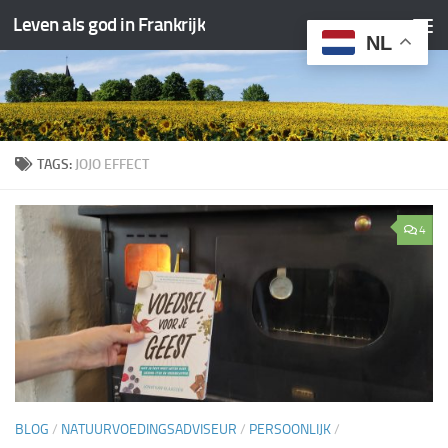
Leven als god in Frankrijk
Doorgaan naar inhoud
NL
TAGS:
JOJO EFFECT
4
BLOG
/
NATUURVOEDINGSADVISEUR
/
PERSOONLIJK
/