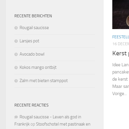
RECENTE BERICHTEN
Rougail saucisse
FEESTELI
Larsjes pot
16 DECE
Kerst
Avocado bowl
Idee Lan
Kokos mango ontbijt
pancakes
de kerst
Zalm met bieten stamppot
Maar sam
Vorige...
RECENTE REACTIES
Rougail saucisse - Leven als god in
Frankrijk
op
Stoofschotel met pastinaak en