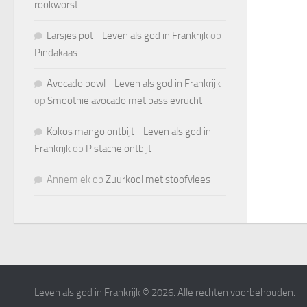
rookworst
Larsjes pot - Leven als god in Frankrijk
op
Pindakaas
Avocado bowl - Leven als god in Frankrijk
op
Smoothie avocado met passievrucht
Kokos mango ontbijt - Leven als god in
Frankrijk
op
Pistache ontbijt
Annemiek
op
Zuurkool met stoofvlees
Leven als god in Frankrijk © 2026. Alle rechten voorbehouden.