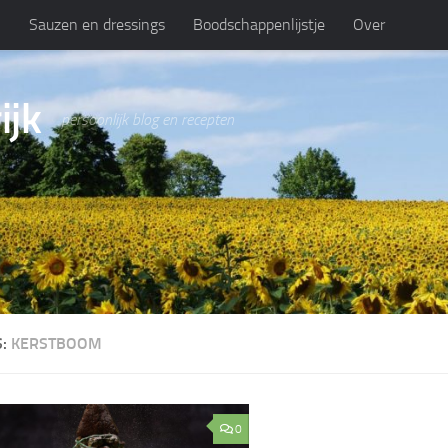
n
Sauzen en dressings
Boodschappenlijstje
Over
ijk
persoonlijk blog en recepten
S:
KERSTBOOM
0