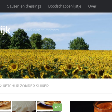
n
Sauzen en dressings
Boodschappenlijstje
Over
ijk
persoonlijk blog en recepten
S:
KETCHUP ZONDER SUIKER
0