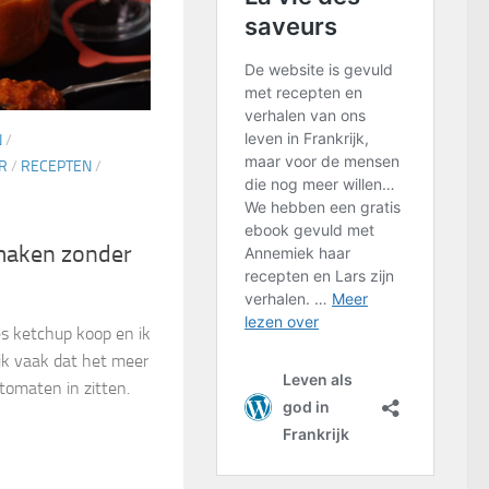
N
/
R
/
RECEPTEN
/
maken zonder
les ketchup koop en ik
 ik vaak dat het meer
 tomaten in zitten.