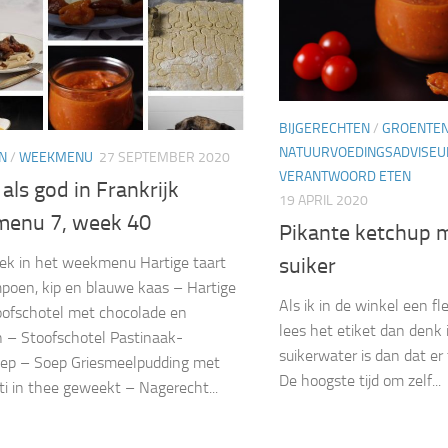
BIJGERECHTEN
/
GROENTE
NATUURVOEDINGSADVISEU
N
/
WEEKMENU
27 SEPTEMBER 2020
VERANTWOORD ETEN
als god in Frankrijk
19 APRIL 2020
enu 7, week 40
Pikante ketchup 
ek in het weekmenu Hartige taart
suiker
oen, kip en blauwe kaas – Hartige
Als ik in de winkel een f
oofschotel met chocolade en
lees het etiket dan denk
 – Stoofschotel Pastinaak-
suikerwater is dan dat er
oep – Soep Griesmeelpudding met
De hoogste tijd om zelf...
tti in thee geweekt – Nagerecht...