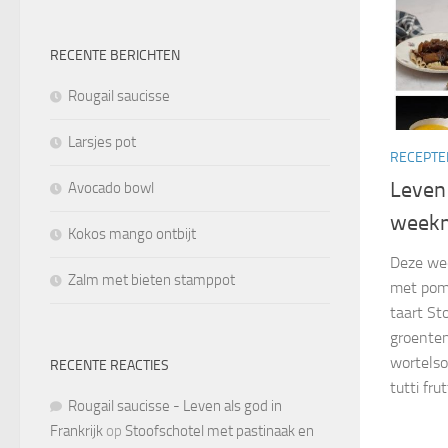
RECENTE BERICHTEN
Rougail saucisse
Larsjes pot
RECEPTE
Leven 
Avocado bowl
weekm
Kokos mango ontbijt
Deze we
Zalm met bieten stamppot
met pomp
taart St
groenten
wortels
RECENTE REACTIES
tutti fru
Rougail saucisse - Leven als god in
Frankrijk
op
Stoofschotel met pastinaak en