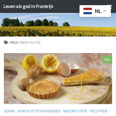
Leven als god in Frankrijk
Doorgaan naar inhoud
NL
TAGS:
ONNO KLEYN
0
GEBAK
/
KOKEN UIT EEN KOOKBOEK
/
NAGERECHTEN
/
RECEPTEN
/