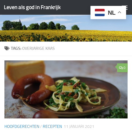
Leven als god in Frankrijk
Doorgaan naar inhoud
NL
TAGS:
OVERJARIGE KAAS
0
HOOFDGERECHTEN
/
RECEPTEN
11 JANUARI 2021