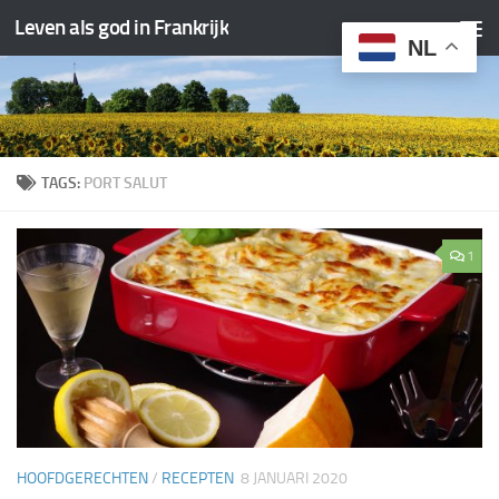
Leven als god in Frankrijk
Doorgaan naar inhoud
NL
TAGS:
PORT SALUT
1
HOOFDGERECHTEN
/
RECEPTEN
8 JANUARI 2020