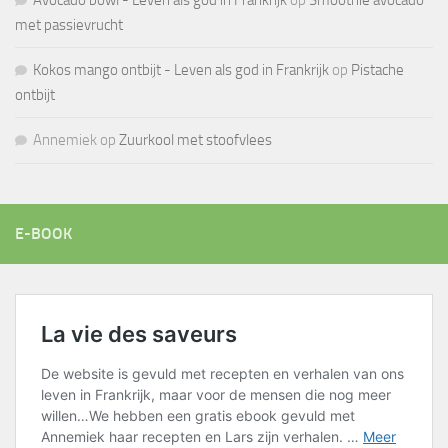
Avocado bowl - Leven als god in Frankrijk
op
Smoothie avocado
met passievrucht
Kokos mango ontbijt - Leven als god in Frankrijk
op
Pistache
ontbijt
Annemiek
op
Zuurkool met stoofvlees
E-BOOK