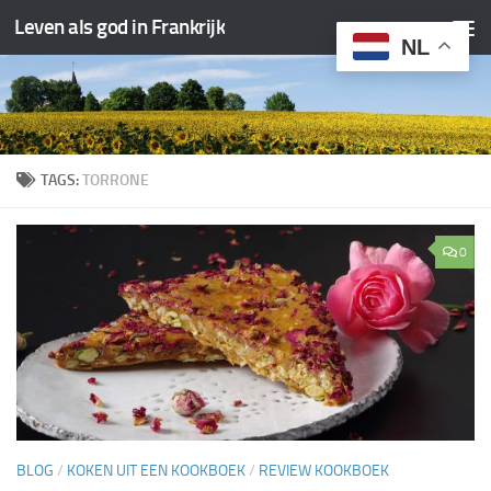
Leven als god in Frankrijk
Doorgaan naar inhoud
NL
TAGS:
TORRONE
0
BLOG
/
KOKEN UIT EEN KOOKBOEK
/
REVIEW KOOKBOEK