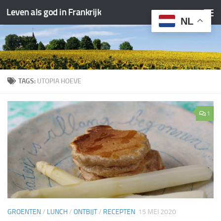
Leven als god in Frankrijk
Doorgaan naar inhoud
NL
TAGS:
UTOPIA HOEVE
1
GROENTEN
/
LUNCH
/
ONTBIJT
/
RECEPTEN
15 MEI 2020