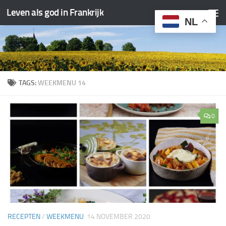
Leven als god in Frankrijk
Doorgaan naar inhoud
NL
TAGS:
WEEKMENU 14
0
RECEPTEN
/
WEEKMENU
14 NOVEMBER 2020