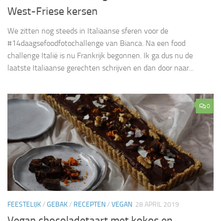
West-Friese kersen
We zitten nog steeds in Italiaanse sferen voor de
#14daagsefoodfotochallenge van Bianca. Na een food
challenge Italië is nu Frankrijk begonnen. Ik ga dus nu de
laatste Italiaanse gerechten schrijven en dan door naar...
0
FEESTELIJK
/
GEBAK
/
RECEPTEN
/
VEGAN
28 APRIL 2019
Vegan chocoladetaart met kokos en