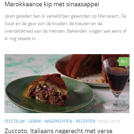
Marokkaanse kip met sinaasappel
Jaren geleden ben ik verliefd ben geworden op Marrakech. De
Souk en de geur van de kruiden, de kleuren en de
vriendelijkheid van de mensen. Bekenden vragen wel eens of
ik nog steeds in...
0
FEESTELIJK
/
GEBAK
/
NAGERECHTEN
/
RECEPTEN
19 JULI 2019
Zuccoto, Italiaans nagerecht met verse