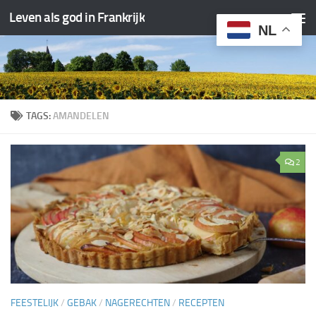
Leven als god in Frankrijk
Doorgaan naar inhoud
NL
TAGS:
AMANDELEN
2
FEESTELIJK
/
GEBAK
/
NAGERECHTEN
/
RECEPTEN