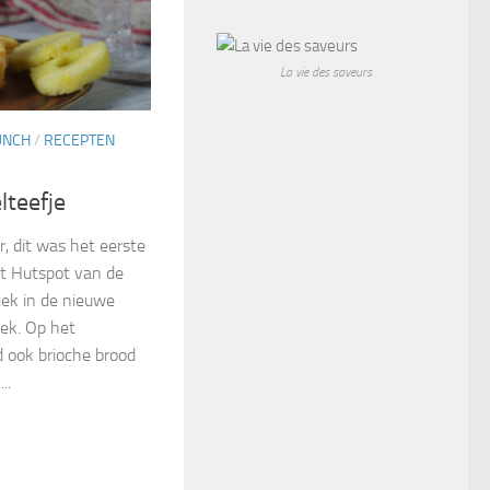
La vie des saveurs
UNCH
/
RECEPTEN
lteefje
, dit was het eerste
st Hutspot van de
iek in de nieuwe
iek. Op het
d ook brioche brood
..