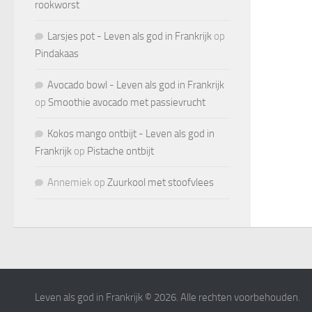
rookworst
Larsjes pot - Leven als god in Frankrijk
op
Pindakaas
Avocado bowl - Leven als god in Frankrijk
op
Smoothie avocado met passievrucht
Kokos mango ontbijt - Leven als god in
Frankrijk
op
Pistache ontbijt
Annemiek
op
Zuurkool met stoofvlees
Leven als god in Frankrijk © 2026. Alle rechten voorbehouden.