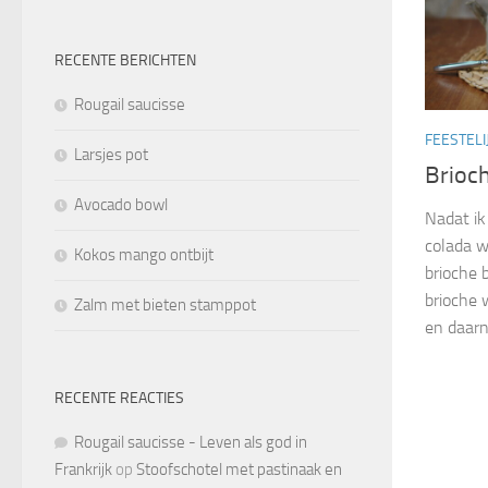
RECENTE BERICHTEN
Rougail saucisse
FEESTELI
Larsjes pot
Brioc
Avocado bowl
Nadat ik
colada w
Kokos mango ontbijt
brioche 
brioche 
Zalm met bieten stamppot
en daarn
RECENTE REACTIES
Rougail saucisse - Leven als god in
Frankrijk
op
Stoofschotel met pastinaak en