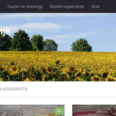
n
Sauzen en dressings
Boodschappenlijstje
Over
ijk
persoonlijk blog en recepten
S:
KOKOSPASTA
2