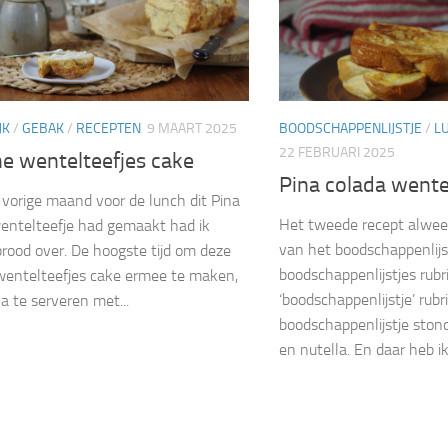
JK
/
GEBAK
/
RECEPTEN
9 MAART 2025
BOODSCHAPPENLIJSTJE
/
L
22 FEBRUARI 2025
he wentelteefjes cake
Pina colada wente
 vorige maand voor de lunch dit Pina
Het tweede recept alweer
entelteefje had gemaakt had ik
van het boodschappenlij
brood over. De hoogste tijd om deze
boodschappenlijstjes rubr
wentelteefjes cake ermee te maken,
‘boodschappenlijstje’ rubr
a te serveren met...
boodschappenlijstje ston
en nutella. En daar heb ik.