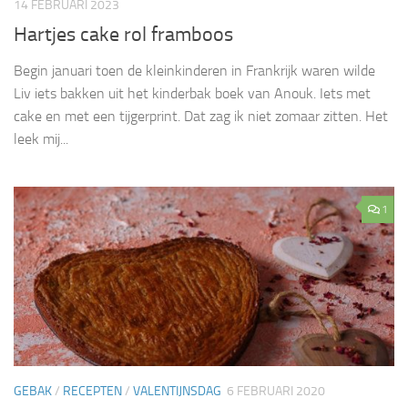
14 FEBRUARI 2023
Hartjes cake rol framboos
Begin januari toen de kleinkinderen in Frankrijk waren wilde
Liv iets bakken uit het kinderbak boek van Anouk. Iets met
cake en met een tijgerprint. Dat zag ik niet zomaar zitten. Het
leek mij...
1
GEBAK
/
RECEPTEN
/
VALENTIJNSDAG
6 FEBRUARI 2020