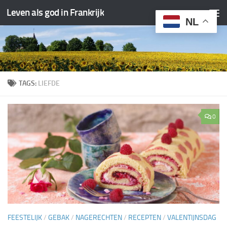
Leven als god in Frankrijk
Doorgaan naar inhoud
NL
TAGS:
LIEFDE
0
FEESTELIJK
/
GEBAK
/
NAGERECHTEN
/
RECEPTEN
/
VALENTIJNSDAG