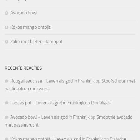
Avocado bowl
Kokos mango ontbijt
Zalm met bieten stamppot
RECENTE REACTIES
Rougail saucisse - Leven als god in Frankrijk
op
Stoofschotel met
pastinaak en rookworst
Larsjes pot - Leven als god in Frankrijk
op
Pindakaas
Avocado bowl - Leven als god in Frankrijk
op
Smoothie avocado
met passievrucht
Kokos mango ontbijt - Leven als god in Frankrijk
op
Pistache