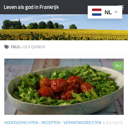
Leven als god in Frankrijk
Doorgaan naar inhoud
NL
TAGS:
LOLA QUINOA
2
HOOFDGERECHTEN
/
RECEPTEN
/
VERANTWOORD ETEN
6 JULI 2019