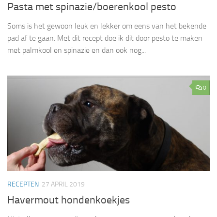
Pasta met spinazie/boerenkool pesto
Soms is het gewoon leuk en lekker om eens van het bekende
pad af te gaan. Met dit recept doe ik dit door pesto te maken
met palmkool en spinazie en dan ook nog...
0
RECEPTEN
27 APRIL 2019
Havermout hondenkoekjes