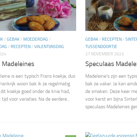
JK
/
GEBAK
/
MOEDERDAG
/
GEBAK
/
RECEPTEN
/
SINTE
DAG
/
RECEPTEN
/
VALENTIJNSDAG
TUSSENDOORTJE
2024
27 NOVEMBER 2023
 Madeleines
Speculaas Madele
eine is een typisch Frans koekje, dus
Madeleine’s zijn een typis
Frankrijk woon bak ik ze regelmatig.
bak ze vaker. Je kan eind
 dit koekje goed onder de knie had,
de smaken. Deze keer me
tijd voor variaties. Na de eerdere...
voor kerst en bijna Sinte
speculaas Madeleines gem