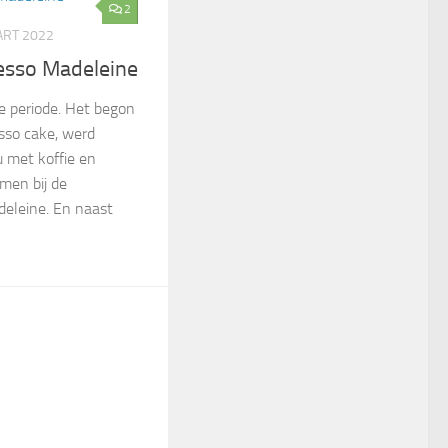
2
ART 2022
esso Madeleine
fie periode. Het begon
sso cake, werd
u met koffie en
men bij de
deleine. En naast