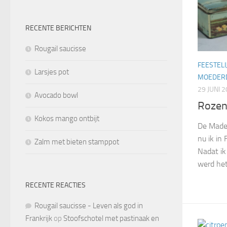
RECENTE BERICHTEN
Rougail saucisse
FEESTELI
Larsjes pot
MOEDER
29 JUNI 
Avocado bowl
Rozen
Kokos mango ontbijt
De Madel
nu ik in 
Zalm met bieten stamppot
Nadat ik
werd het 
RECENTE REACTIES
Rougail saucisse - Leven als god in
Frankrijk
op
Stoofschotel met pastinaak en