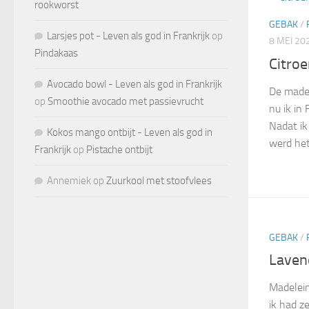
rookworst
GEBAK
/
Larsjes pot - Leven als god in Frankrijk
op
8 MEI 20
Pindakaas
Citro
Avocado bowl - Leven als god in Frankrijk
De madel
op
Smoothie avocado met passievrucht
nu ik in 
Nadat ik
Kokos mango ontbijt - Leven als god in
werd het 
Frankrijk
op
Pistache ontbijt
Annemiek
op
Zuurkool met stoofvlees
GEBAK
/
Laven
Madelein
ik had z