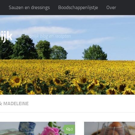
n
Sauzen en dressings
Boodschappenlijstje
Over
ijk
persoonlijk blog en recepten
S:
MADELEINE
0