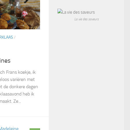
La vie des saveurs
RKLAAS
/
ines
ch Frans koekje, ik
eloos variëren met
t de donkere dagen
rklaasavond heb ik
aakt. Ze...