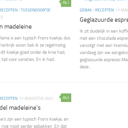
1
RECEPTEN
/
TUSSENDOORTJE
GEBAK
/
RECEPTEN
17 MA
22
Geglazuurde espr
en madeleine
Ik zit duidelijk in een kof
eine is een typisch Frans koekje, dus
met een chocolade espre
Frankrijk woon bak ik ze regelmatig.
vervolgt met een tiramis
 dit koekje goed onder de knie had,
vandaag zijn we aangeko
tijd voor variaties. En ik had...
geglazuurde espresso Ma
deze...
3
RECEPTEN
17 AUGUSTUS 2021
del madeleine’s
e’s zijn een typisch Frans koekje, en
e nog nooit eerder gebakken. En dat