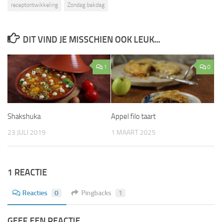
receptontwikkeling
Zondag bakdag
DIT VIND JE MISSCHIEN OOK LEUK...
1
0
Shakshuka
Appel filo taart
23 JULI 2019
1 MAART 2025
1 REACTIE
Reacties
0
Pingbacks
1
GEEF EEN REACTIE