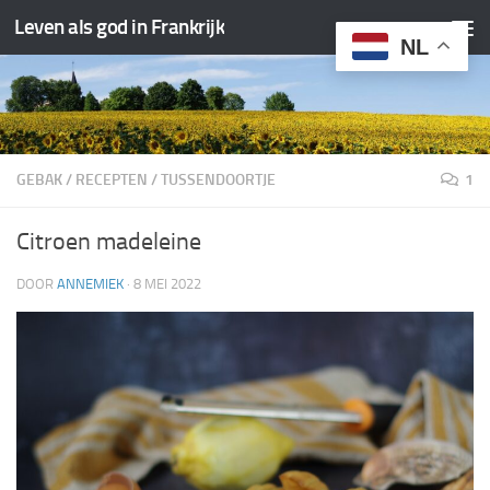
Leven als god in Frankrijk
Doorgaan naar inhoud
NL
GEBAK
/
RECEPTEN
/
TUSSENDOORTJE
1
Citroen madeleine
DOOR
ANNEMIEK
·
8 MEI 2022