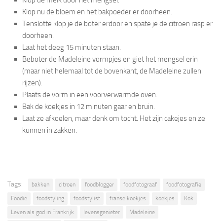
Klop de melk door het mengsel.
Klop nu de bloem en het bakpoeder er doorheen.
Tenslotte klop je de boter erdoor en spate je de citroen rasp er
doorheen.
Laat het deeg 15 minuten staan.
Beboter de Madeleine vormpjes en giet het mengsel erin
(maar niet helemaal tot de bovenkant, de Madeleine zullen
rijzen).
Plaats de vorm in een voorverwarmde oven.
Bak de koekjes in 12 minuten gaar en bruin.
Laat ze afkoelen, maar denk om tocht. Het zijn cakejes en ze
kunnen in zakken.
Tags:
bakken
citroen
foodblogger
foodfotograaf
foodfotografie
Foodie
foodstyling
foodstylist
franse koekjes
koekjes
Kok
Leven als god in Frankrijk
levensgenieter
Madeleine